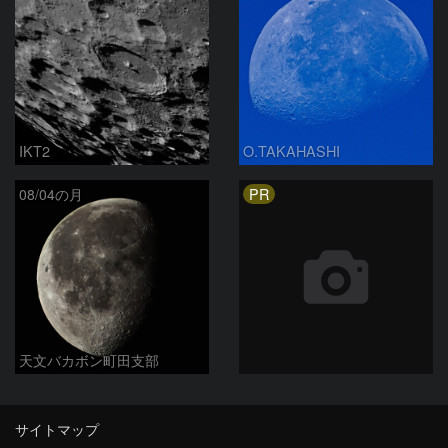
IKT2
O.TAKAHASHI
PR
08/04の月
天文バカボン町田支部
サイトマップ