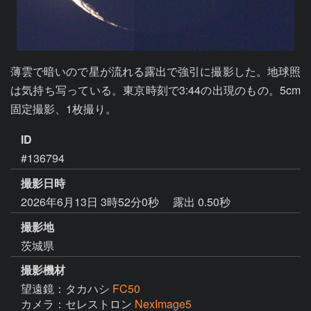
薄雲で暗いので星が流れる露出で強引に撮影した。地球照
は気持ち写っている。東京時刻で3:44の出現のもの。5cm
固定撮影、1枚撮り。
ID
#136794
撮影日時
2026年6月13日 3時52分0秒
露出 0.50秒
撮影地
茨城県
撮影機材
望遠鏡：タカハシ
FC50
カメラ：セレストロン
NexImage5