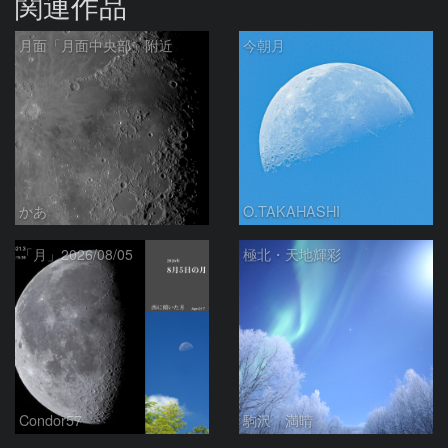
関連作品
月面「月面中央部」附近
今朝月
かあ
O.TAKAHASHI
「月」2026/08/05
極北・天地輝彩
Condor57
駒沢 満晴