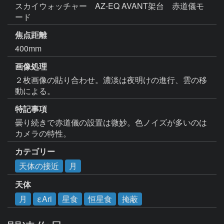
スカイウォッチャー　AZ-EQ AVANT架台　赤道儀モ
ード
焦点距離
400mm
画像処理
２枚画像の貼り合わせ。濃淡は夜明けの進行、雲の移
動による。
特記事項
曇り続きで赤道儀の設置は微妙。色ノイズが多いのは
カメラの特性。
カテゴリー
天体の接近
月
天体
月
εAri
星食
恒星食
掩蔽