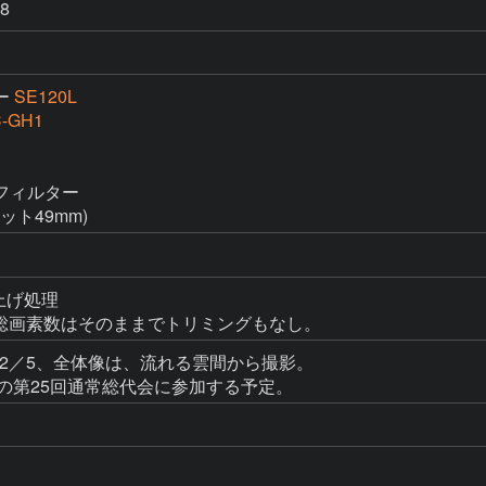
8
ー
SE120L
-GH1
ィルター

ット49mm)
上げ処理

、総画素数はそのままでトリミングもなし。
度2／5、全体像は、流れる雲間から撮影。

の第25回通常総代会に参加する予定。