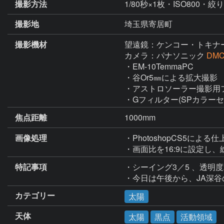
撮影方法
1/80秒×1枚・ISO800・絞り
撮影地
埼玉県寄居町
撮影機材
望遠鏡：ケンコー・トキナ
カメラ：パナソニック
DMC
・EM-10TemmaPC

・谷Or5㎜による拡大撮影

・アストロソーラー撮影用フ
・Gフィルター(SPカラーセ
焦点距離
1000mm
画像処理
・PhotoshopCS5による仕
・画面比を16:9に設定し
特記事項
・シーイング3／5 、透明
・今日は午後から、JA深谷
カテゴリー
太陽
天体
太陽
黒点
活動領域