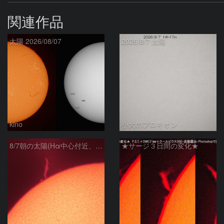
関連作品
太陽 2026/08/07
2026/8/7 太陽
kino
小犬のプロキオン
8/7朝の太陽(Hα中心付近、プロミネンス)
★サージ３日間の変化★