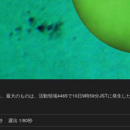
、最大のものは、活動領域4465で10日9時59分JSTに発生した
9秒
露出 1/80秒