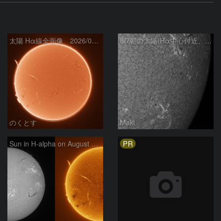
太陽 Hα線全面像 2026/08/07
8/7朝の太陽(Hα中心付近、4498、4502付近)
のくとす
Maki
PR
Sun in H-alpha on August 7, 2026