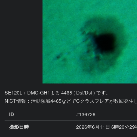
SE120L＋DMC-GH1よる 4465 ( Dsi/Dsi ) です。

NICT情報：活動領域4465などでCクラスフレアが数回発生し
ID
#136726
撮影日時
2026年6月11日 6時20分2