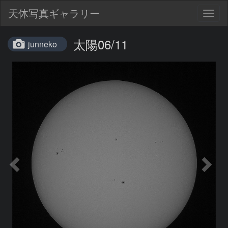
天体写真ギャラリー
Togg
navig
太陽06/11
junneko