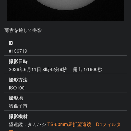
薄雲を通して撮影
ID
#136719
撮影日時
2026年6月11日 8時42分9秒
露出 1/1600秒
撮影方法
ISO100
撮影地
我孫子市
撮影機材
望遠鏡：タカハシ
TS-50mm屈折望遠鏡 D4フィルタ
ー