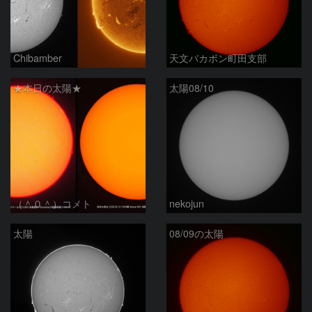
Chibamber
天文バカボン町田支部
★本日の太陽★
太陽08/10
（＾０＾）コメト
nekojun
太陽
08/09の太陽