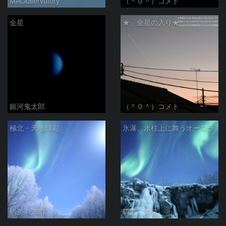
MAObservatory
（＾０＾）コメト
金星
★」金星の入り★
銀河鬼太郎
（＾０＾）コメト
極北・天地輝彩
氷瀑、氷柱上に舞うオーロラ
駒沢 満晴
駒沢 満晴