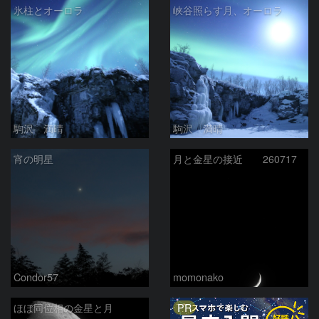
氷柱とオーロラ
峡谷照らす月、オーロラ
駒沢 満晴
駒沢 満晴
宵の明星
月と金星の接近 260717
Condor57
momonako
PR
ほぼ同位相の金星と月