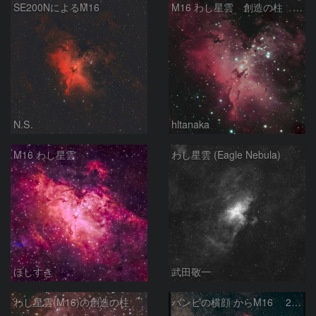
SE200NによるM16
M16 わし星雲 創造の柱 へび座
N.S.
hltanaka
M16 わし星雲
わし星雲 (Eagle Nebula)
ほしすき
武田敬一
わし星雲(M16)の創造の柱
バンビの横顔 からM16 2026/06/14