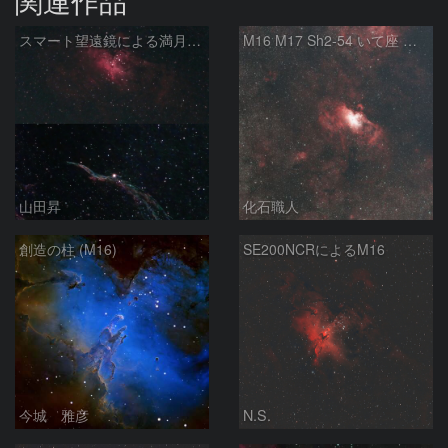
関連作品
スマート望遠鏡による満月下の星雲（M16,NGC6960）
M16 M17 Sh2-54 いて座 へび座
山田昇
化石職人
創造の柱 (M16)
SE200NCRによるM16
今城 雅彦
N.S.