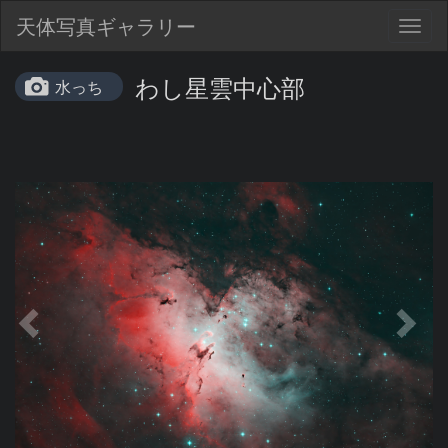
天体写真ギャラリー
Togg
navig
わし星雲中心部
水っち