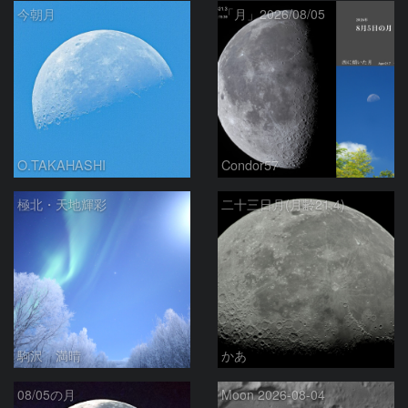
今朝月
「月」2026/08/05
O.TAKAHASHI
Condor57
極北・天地輝彩
二十三日月(月齢21.4)
駒沢 満晴
かあ
08/05の月
Moon 2026-08-04