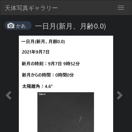
天体写真ギャラリー
Togg
navig
一日月(新月、月齢0.0)
かあ