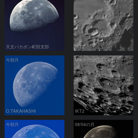
天文バカボン町田支部
IKT2
今朝月
Moon 2026-08-04
O.TAKAHASHI
IKT2
今朝月
08/04の月