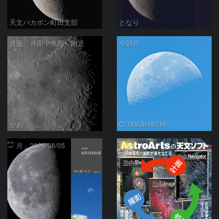
天文バカボン町田支部
となり
月面「月面中央部」附近
今朝月
かあ
O.TAKAHASHI
PR
「月」2026/08/05