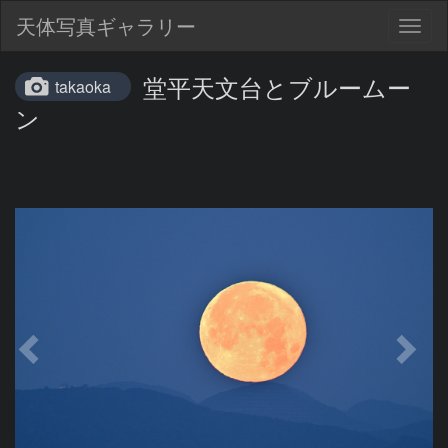
天体写真ギャラリー
Togg
navig
堂平天文台とブルームー
takaoka
ン