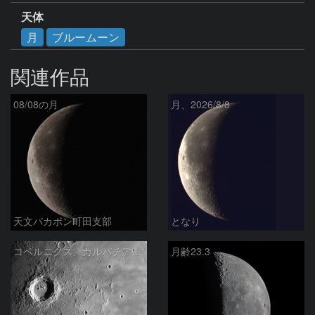
天体
月
ブルームーン
関連作品
08/08の月
月、2026/8/8
天文バカボン町田支部
となり
コペルニクス、カルパチア山脈付近
月齢23.3