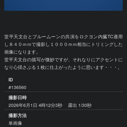
堂平天文台とブルームーンの共演をロクヨン内臓TC適用
し８４０ｍｍで撮影し１０００ｍｍ相当にトリミングした
画像になります。

堂平天文台の描写が微妙ですが、それなりにアクセントに
なり心揺さぶる１枚に仕上がったように思います・・・。
ID
#136560
撮影日時
2026年6月1日 4時12分3秒
露出 1/30秒
撮影方法
単画像