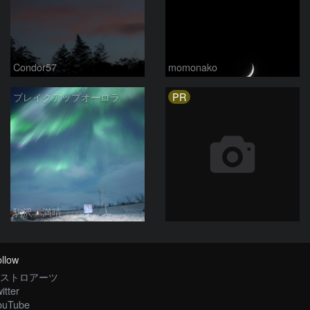
Condor57
momonako
PR
ブレイクアップオーロラ
駒沢 満晴
llow
ストロアーツ
itter
ouTube