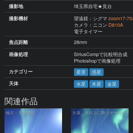
撮影地
埼玉県自宅★見台
撮影機材
望遠鏡：シグマ
zoom17-70/
カメラ：ニコン
D810A
電子タイマー
焦点距離
28mm
画像処理
SiriusCompで比較明合成

Photoshopで画像処理
カテゴリー
星景
惑星
天体
水星
木星
金星
関連作品
極北・天地輝彩
氷瀑、氷柱上に舞うオーロラ