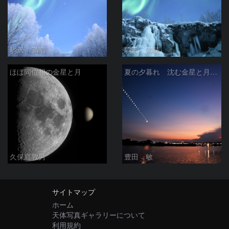
駒沢 満晴
駒沢 満晴
ほぼ同位相の金星と月
夏の夕暮れ 沈む金星と月 2026/7/20
久保庭敦男
豊田 敏
サイトマップ
ホーム
天体写真ギャラリーについて
利用規約