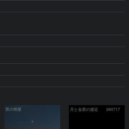
宵の明星
月と金星の接近 260717