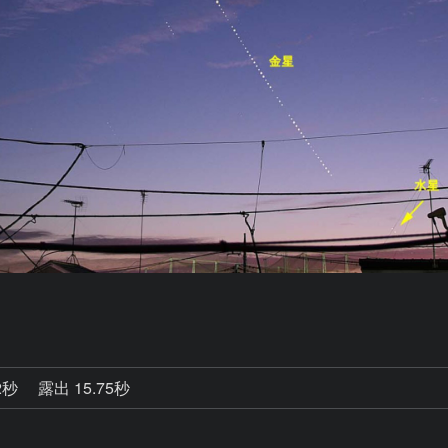
2秒
露出 15.75秒