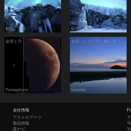
駒沢 満晴
駒沢 満晴
金星と月
金星、レグレス、細い月（７月１６日）
Persephone
takaoka
会社情報
Fo
アストロアーツ
ア
製品情報
Tw
星ナビ
Y