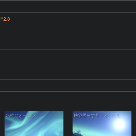
F2.8
氷柱とオーロラ
峡谷照らす月、オーロラ