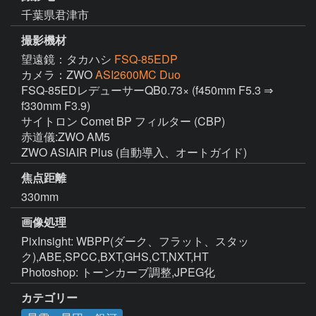
千葉県君津市
撮影機材
望遠鏡：タカハシ
FSQ-85EDP
カメラ：ZWO
ASI2600MC Duo
FSQ-85EDレデューサーQB0.73× (f450mm F5.3 ⇒ 
f330mm F3.9)

サイトロン Comet BP フィルター (CBP)

赤道儀:ZWO AM5

ZWO ASIAIR Plus (自動導入、オートガイド)
焦点距離
330mm
画像処理
PixInsight: WBPP(ダーク、フラット、スタッ
ク),ABE,SPCC,BXT,GHS,CT,NXT,HT

Photoshop: トーンカーブ調整,JPEG化
カテゴリー