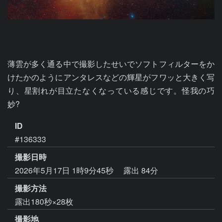
薄雲が多く通る中で撮影したせいでソフトフィルターをか
けたかのようにアンタレスなどの輝星がフワッと大きく写
り、星割れが目立たなくなっている感じです。怪我の巧
妙?
ID
#136333
撮影日時
2026年5月17日 1時9分45秒
露出 84分
撮影方法
露出180秒×28枚
撮影地