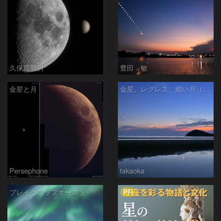
久保庭敦男
豊田 敏
金星と月
金星、レグレス、細い月（７月１６日）
Persephone
takaoka
PR
ブレイクアップオーロラ