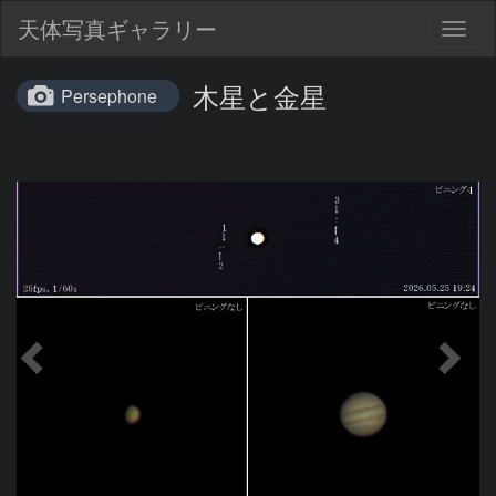
天体写真ギャラリー
Togg
navig
木星と金星
Persephone