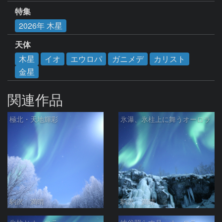
特集
2026年 木星
天体
木星
イオ
エウロパ
ガニメデ
カリスト
金星
関連作品
極北・天地輝彩
氷瀑、氷柱上に舞うオーロラ
駒沢 満晴
駒沢 満晴