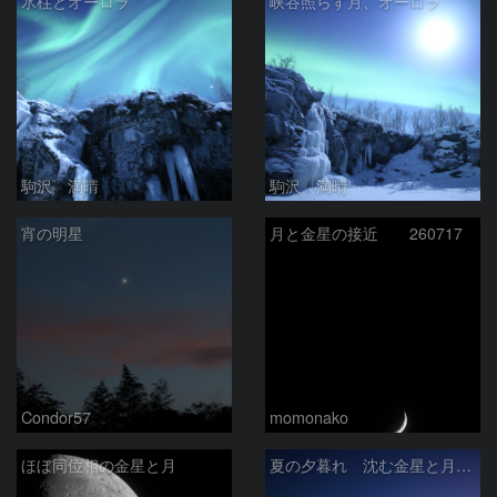
氷柱とオーロラ
峡谷照らす月、オーロラ
駒沢 満晴
駒沢 満晴
宵の明星
月と金星の接近 260717
Condor57
momonako
ほぼ同位相の金星と月
夏の夕暮れ 沈む金星と月 2026/7/20