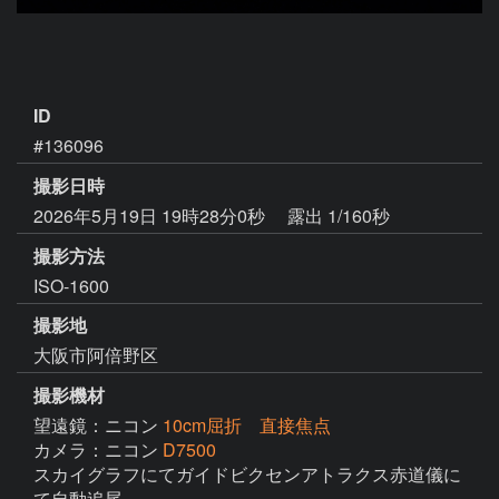
ID
#136096
撮影日時
2026年5月19日 19時28分0秒
露出 1/160秒
撮影方法
ISO-1600
撮影地
大阪市阿倍野区
撮影機材
望遠鏡：ニコン
10cm屈折 直接焦点
カメラ：ニコン
D7500
スカイグラフにてガイドビクセンアトラクス赤道儀に
て自動追尾