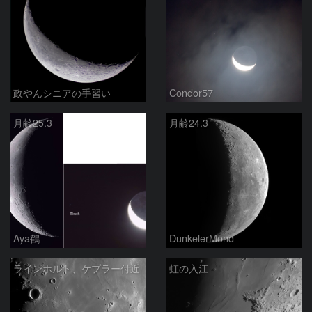
政やんシニアの手習い
Condor57
月齢25.3
月齢24.3
Aya鶴
DunkelerMond
ラインホルト、ケプラー付近
虹の入江