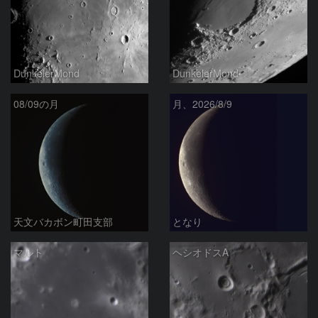
DunkelerMond
DunkelerMond
08/09の月
月、2026/8/9
天文バカボン町田支部
となり
マルト
ヘシオドスA