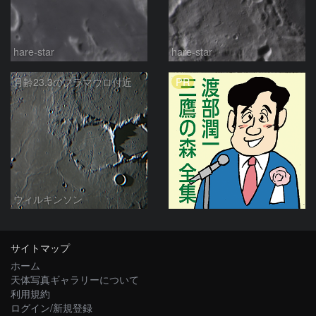
hare-star
hare-star
PR
月齢23.3のフラマウロ付近
ウィルキンソン
サイトマップ
ホーム
天体写真ギャラリーについて
利用規約
ログイン/新規登録