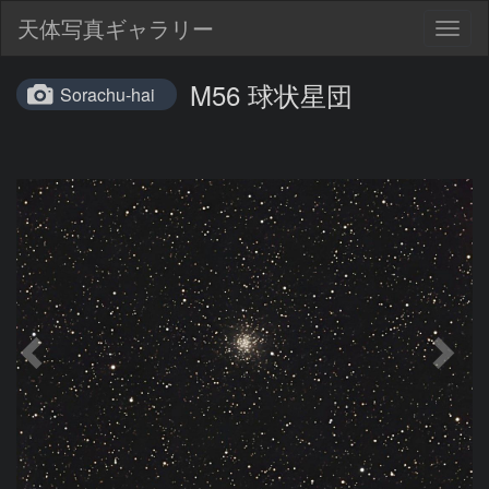
天体写真ギャラリー
Togg
navig
M56 球状星団
Sorachu-hai