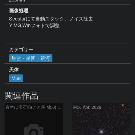
画像処理
Seestarにて自動スタック、ノイズ除去

YIMG,Winフォトで調整

カテゴリー
星雲・星団・銀河
天体
M56
関連作品
夜空は宝石箱(こと座 M56) Seestar50
M56 Apr. 2026