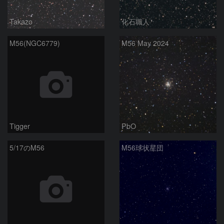
Takazo
化石職人
M56(NGC6779)
M56 May 2024
Tigger
PbO
5/17のM56
M56球状星団