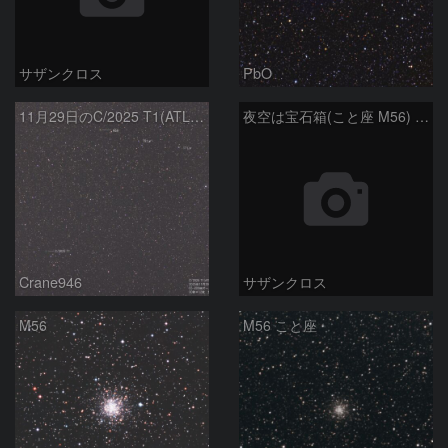
サザンクロス
PbO
11月29日のC/2025 T1(ATLAS)とM57、M56
夜空は宝石箱(こと座 M56) Seestar50
Crane946
サザンクロス
M56
M56 こと座