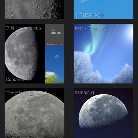
かあ
O.TAKAHASHI
「月」2026/08/05
極北・天地輝彩
Condor57
駒沢 満晴
二十三日月(月齢21.4)
08/05の月