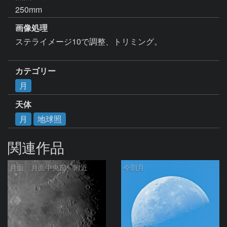
250mm
画像処理
ステライメージ10で調整、トリミング。

カテゴリー
月
天体
月
地球照
関連作品
月面「月面中央部」附近
今朝月