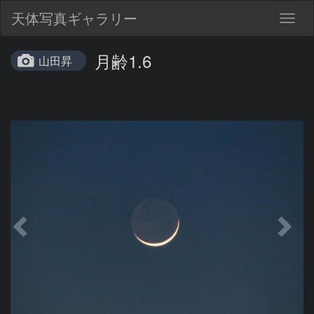
天体写真ギャラリー
Togg
navig
月齢1.6
山田昇