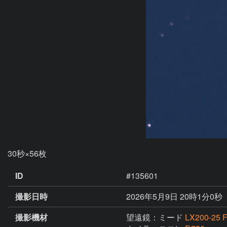
30秒×56枚
ID
#135601
撮影日時
2026年5月9日 20時1分0秒
撮影機材
望遠鏡：ミード
LX200-25 F