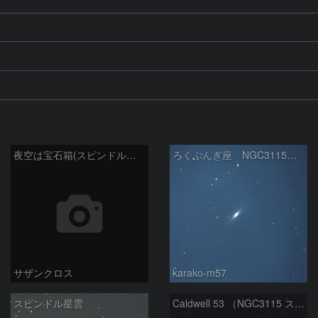
夜空は宝石箱(スピンドル銀河 NGC3115) Seestar50
ろくぶんぎ座 NGC3115 2025/5/30
サザンクロス
karako-m57
スピンドル星雲
Caldwell 53 （NGC3115 スピンドル銀河）