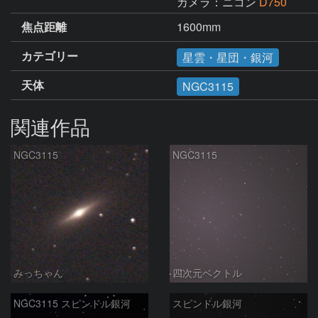
カメラ：ニコン
D750
焦点距離
1600mm
カテゴリー
星雲・星団・銀河
天体
NGC3115
関連作品
NGC3115
NGC3115
みっちゃん
四次元ベクトル
NGC3115 スピンドル銀河
スピンドル銀河