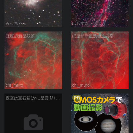
みっちゃん
ほしすき
ほ座超新星残骸
ほ座超新星残骸主要部
chi_muro
chi_muro
PR
夜空は宝石箱(かに星雲 M1) Seestar50