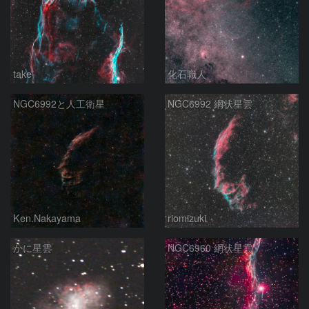
take
化石職人
NGC6992と人工衛星
NGC6992 網状星雲
Ken.Nakayama
riomizuki
かに星雲
NGC6960 網状星雲