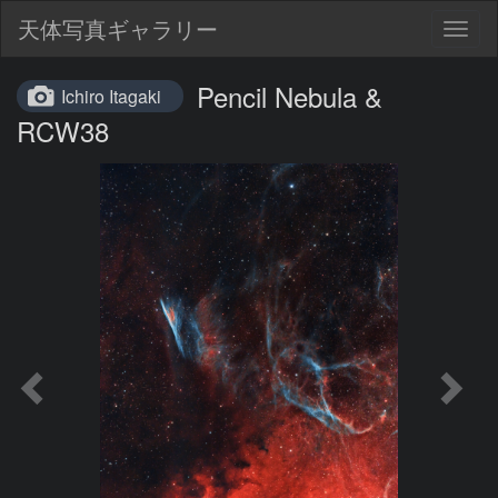
天体写真ギャラリー
Togg
navig
Pencil Nebula &
Ichiro Itagaki
RCW38