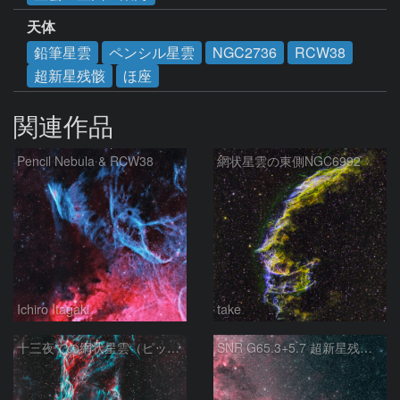
天体
鉛筆星雲
ペンシル星雲
NGC2736
RCW38
超新星残骸
ほ座
関連作品
Pencil Nebula & RCW38
網状星雲の東側NGC6992
Ichiro Itagaki
take
十三夜での網状星雲（ピッカリングの三角）
SNR G65.3+5.7 超新星残骸 アルビレオ周辺 はくちょう座