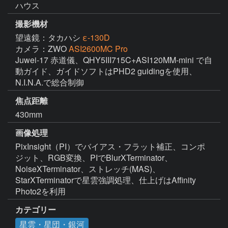
ハウス
撮影機材
望遠鏡：タカハシ
ε-130D
カメラ：ZWO
ASI2600MC Pro
Juwei-17 赤道儀、QHY5III715C+ASI120MM-mini で自
動ガイド、ガイドソフトはPHD2 guidingを使用、
N.I.N.A.で総合制御
焦点距離
430mm
画像処理
PixInsight（PI）でバイアス・フラット補正、コンポ
ジット、RGB変換、PIでBlurXTerminator、
NoiseXTerminator、ストレッチ(MAS)、
StarXTerminatorで星雲強調処理、仕上げはAffinity 
Photo2を利用
カテゴリー
星雲・星団・銀河