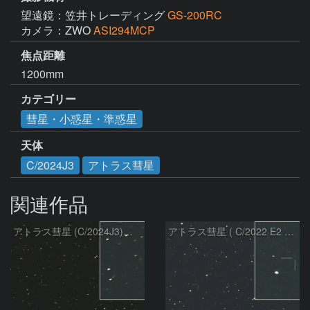
望遠鏡：笠井トレーディング
GS-200RC
カメラ：ZWO
ASI294MCP
焦点距離
1200mm
カテゴリー
彗星・小惑星・準惑星
天体
C/2024J3
アトラス彗星
関連作品
アトラス彗星 (C/2024J3)：2026/08/05
アトラス彗星 ( C/2022 E2 )：2026/07/27