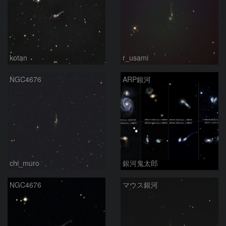
kotan
r_usami
NGC4676
ARP銀河
chi_muro
銀河鬼太郎
NGC4676
マウス銀河