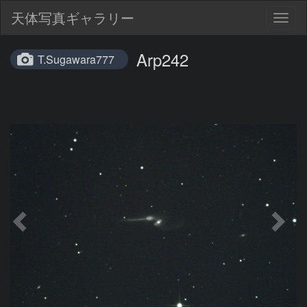
天体写真ギャラリー
Togg
navig
Arp242
T.Sugawara777