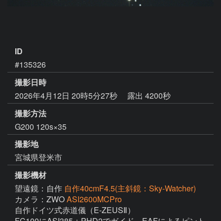
ID
#135326
撮影日時
2026年4月12日 20時5分27秒
露出 4200秒
撮影方法
G200 120s×35
撮影地
宮城県登米市
撮影機材
望遠鏡：自作
自作40cmF4.5(主斜鏡：Sky-Watcher)
カメラ：ZWO
ASI2600MCPro
自作ドイツ式赤道儀（E-ZEUSⅡ）

FC100にASI385＋PHD2でガイド　EAFによるピント