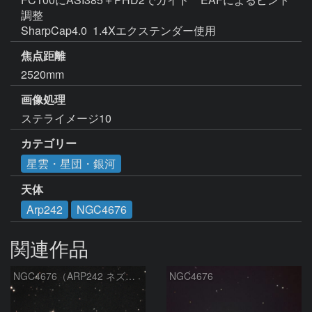
調整

SharpCap4.0  1.4Xエクステンダー使用 
焦点距離
2520mm
画像処理
カテゴリー
星雲・星団・銀河
天体
Arp242
NGC4676
関連作品
NGC4676（ARP242 ネズミ銀河 かみのけ座）
NGC4676