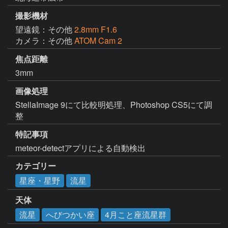
撮影機材
望遠鏡：その他
2.8mm F1.6
カメラ：その他
ATOM Cam 2
焦点距離
3mm
画像処理
StellaImage 9にて比較明処理、Photoshop CS5にて調
整
特記事項
meteor-detectアプリによる自動検出
カテゴリー
星座・星野
流星
天体
流星
へびつかい座
4月こと座流星群