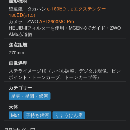
撮影機材
望遠鏡：タカハシ
ε-180ED，εエクステンダー
180ED(×1.5)
カメラ：ZWO
ASI 2600MC Pro
HEUIB-IIフィルターを使用・MGEN-3でガイド・ZWO 
AM5赤道儀
焦点距離
770mm
画像処理
ステライメージ10（レベル調整、デジタル現像、ピン
ポイント・トーンカーブ、トーンカーブ等）
カテゴリー
星雲・星団・銀河
天体
M51
子持ち銀河
りょうけん座