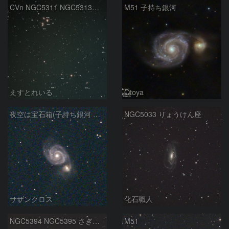
CVn NGC5311 NGC5313付近
M51 子持ち銀河
えすとれいる
Otoya
夜空は宝石箱(子持ち銀河 M51) Seestar50
NGC5033 りょうけん座
サザンクロス
化石職人
NGC5394 NGC5395 さぎ銀河 りょうけん座
M51