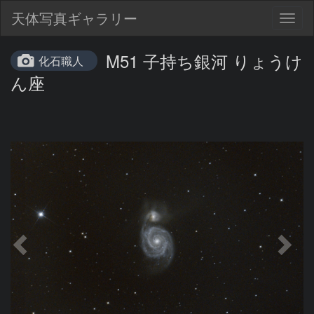
天体写真ギャラリー
Togg
navig
M51 子持ち銀河 りょうけ
化石職人
ん座