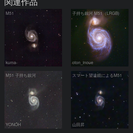
関連作品
M51
子持ち銀河 M51（LRGB)
kuma-
oton_inoue
M51 子持ち銀河
スマート望遠鏡によるM51
YONOH
山田昇