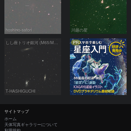
hoshino-satori
川越の星
PR
しし座トリオ銀河 (M65/M66/NGC3628) 2026/05/11
T-HASHIGUCHI
サイトマップ
ホーム
天体写真ギャラリーについて
利用規約