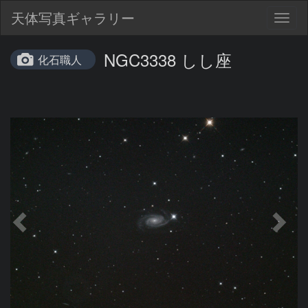
天体写真ギャラリー
Togg
navig
NGC3338 しし座
化石職人