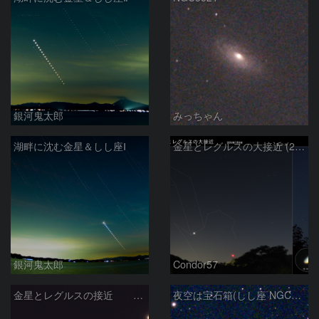
銀河鬼太郎
みっちゃん
湖畔に沈む金星＆しし座Ⅰ
金星とレグルスの大接近 (2026/07/09)
銀河鬼太郎
Condor57
金星とレグルスの接近 260709
夜空は宝石箱(しし座 NGC2903) Seestar50