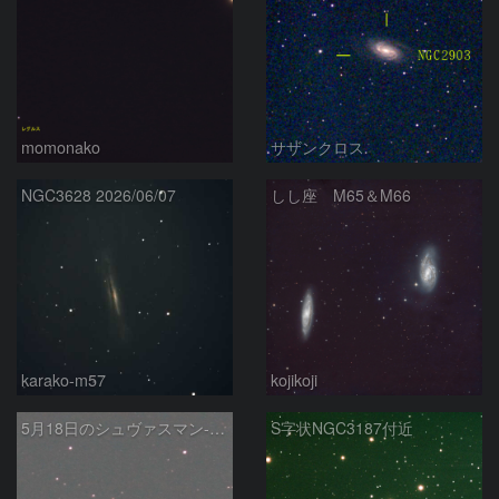
momonako
サザンクロス
NGC3628 2026/06/07
しし座 M65＆M66
karako-m57
kojikoji
5月18日のシュヴァスマン-ヴァハマン第1彗星（29P）
S字状NGC3187付近