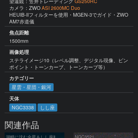
望遠鏡：笠井トレーディング
GS250RC
カメラ：ZWO
ASI 2600MC Duo
HEUIB-IIフィルターを使用・MGEN-3でガイド・ZWO 
AM7赤道儀
焦点距離
1500mm
画像処理
ステライメージ10（レベル調整、デジタル現像、ピン
ポイント・トーンカーブ、トーンカーブ等）
カテゴリー
星雲・星団・銀河
天体
NGC3338
しし座
関連作品
湖畔に沈む金星＆しし座Ⅱ
NGC3521