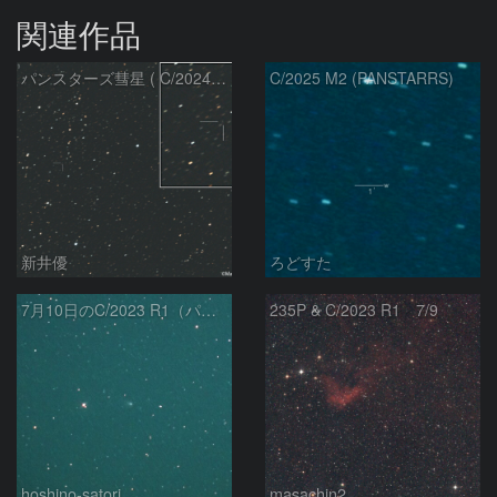
関連作品
パンスターズ彗星 ( C/2024R4 )：2026/07/27
C/2025 M2 (PANSTARRS)
新井優
ろどすた
7月10日のC/2023 R1（パンスターズ彗星）
235P & C/2023 R1 7/9
hoshino-satori
masachin2