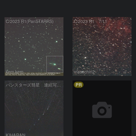
C/2023 R1(PanSTARRS)
C/2023 R1 7/11
kem.kem
masachin2
PR
パンスターズ彗星 連続写真 再処理
KIHARAN