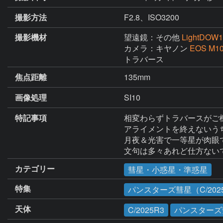
撮影方法
F2.8、ISO3200
撮影機材
望遠鏡：その他
LightDOW
カメラ：キヤノン
EOS M1
トラバース
焦点距離
135mm
画像処理
SI10
特記事項
相変わらずトラバースがご機
アライメントを終えないう
月夜＆光害で一等星が肉眼
文句は多々あれど仕方ない
カテゴリー
彗星・小惑星・準惑星
特集
パンスターズ彗星（C/2025
天体
C/2025R3
パンスターズ