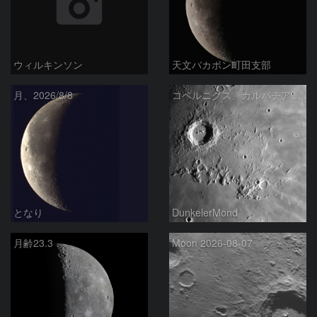
ウィルキンソン
天文バカボン町田支部
月、2026/8/8
コペルニクス、カルパチア山脈付近
となり
DunkelerMond
月齢23.3
Moon 2026-08-07