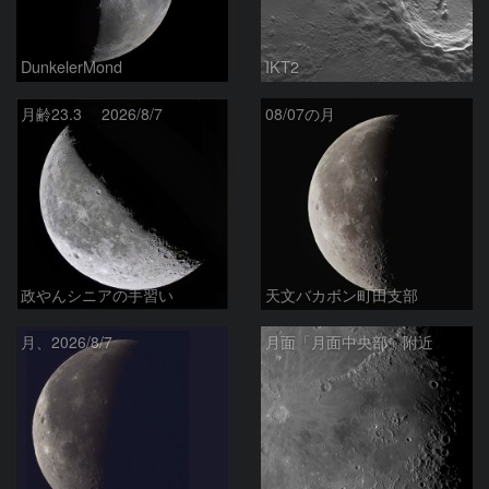
DunkelerMond
IKT2
月齢23.3 2026/8/7
08/07の月
政やんシニアの手習い
天文バカボン町田支部
月、2026/8/7
月面「月面中央部」附近