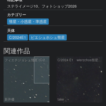
ステライメージ10、フォトショップ2026
カテゴリー
彗星・小惑星・準惑星
天体
C/2024E1
ビエシュホシュ彗星
関連作品
フィエチジョシュ彗星 (C/2024E1)：2026/04/02
C/2024 E1 wierzchos彗星（3/22）
新井優
take