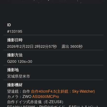
ID
#133195
撮影日時
2026年2月22日 2時22分57秒
露出 3600秒
撮影方法
G200 120s×30
撮影地
宮城県登米市
撮影機材
望遠鏡：自作
自作40cmF4.5(主斜鏡：Sky-Watcher)
カメラ：ZWO
ASI2600MCPro
自作ドイツ式赤道儀（E-ZEUSⅡ）

FC100にASI385＋PHD2でガイド　EAFによるピント