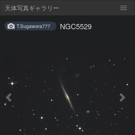
天体写真ギャラリー
Togg
navig
NGC5529
T.Sugawara777