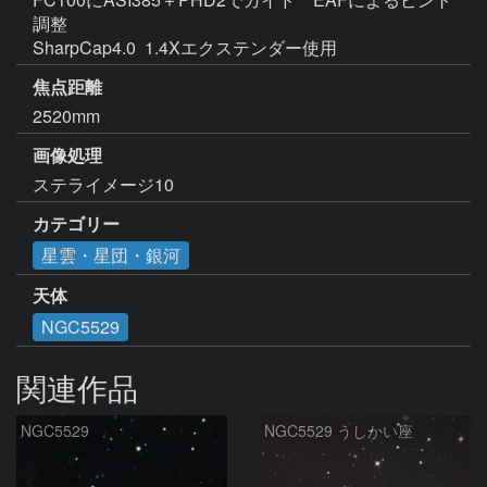
調整 

SharpCap4.0  1.4Xエクステンダー使用 
焦点距離
2520mm
画像処理
ステライメージ10
カテゴリー
星雲・星団・銀河
天体
NGC5529
関連作品
NGC5529
NGC5529 うしかい座