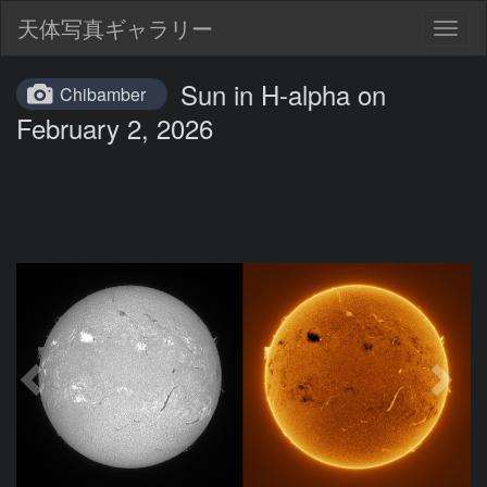
天体写真ギャラリー
Togg
navig
Sun in H-alpha on
Chibamber
February 2, 2026