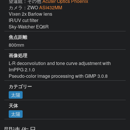
望遠鏡：その他
Acuter Optics Phoenix
カメラ：ZWO
ASI432MM
Vixen 2x Barlow lens

IR/UV cut filter

Sky-Watcher EQ6R
焦点距離
800mm
画像処理
L-R deconvolution and tone curve adjustment with 
ImPPG 2.1.0

Pseudo-color image processing with GIMP 3.0.8
カテゴリー
太陽
天体
太陽