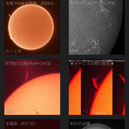
太陽 Hα線全面像 2026/08/07
8/7朝の太陽(Hα中心付近、4498、4502付近)
のくとす
Maki
8/7朝の太陽(Hα中心付近、プロミネンス)
★サージ３日間の変化★
Maki
（＾０＾）コメト
太陽面（8月7日）
8/07の太陽