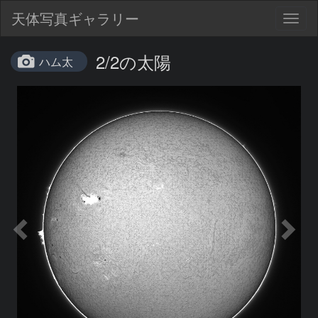
天体写真ギャラリー
Togg
navig
2/2の太陽
ハム太