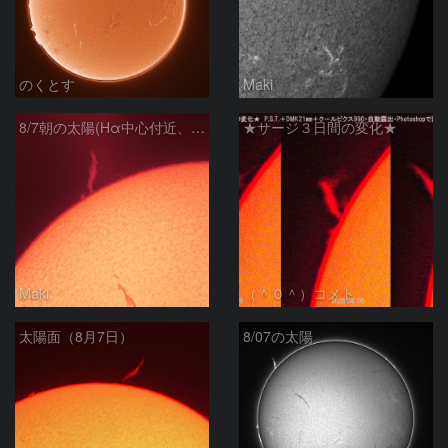
のくとす
Maki
8/7朝の太陽(Hα中心付近、プロミネンス)
★サージ３日間の変化★
Maki
（＾０＾）コメト
太陽面（8月7日）
8/07の太陽