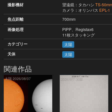
撮影機材
望遠鏡：タカハシ
TS-50
カメラ：オリンパス
EPL-1
焦点距離
700mm
画像処理
PIPP、Registax6

11枚スタッキング
カテゴリー
太陽
天体
太陽
関連作品
太陽 2026/08/07
2026/8/7 太陽