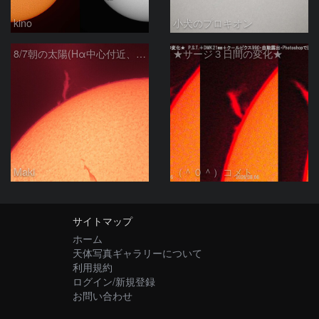
kino
小犬のプロキオン
8/7朝の太陽(Hα中心付近、プロミネンス)
★サージ３日間の変化★
Maki
（＾０＾）コメト
サイトマップ
ホーム
天体写真ギャラリーについて
利用規約
ログイン/新規登録
お問い合わせ