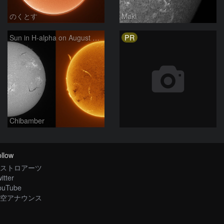
のくとす
Maki
PR
Sun in H-alpha on August 7, 2026
Chibamber
llow
ストロアーツ
itter
ouTube
空アナウンス