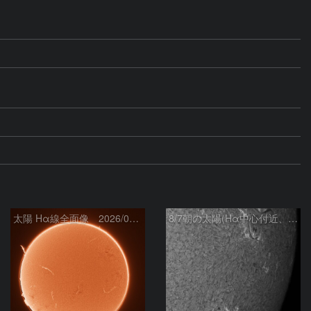
太陽 Hα線全面像 2026/08/07
8/7朝の太陽(Hα中心付近、4498、4502付近)