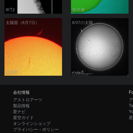
IKT2
新井優
太陽面（8月7日）
8/07の太陽
山田昇
ハム太
会社情報
Fo
アストロアーツ
ア
製品情報
Tw
星ナビ
Y
星空ガイド
星
オンラインショップ
プライバシー・ポリシー