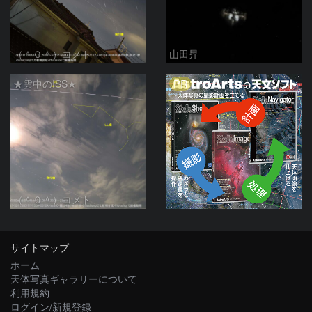
（＾０＾）コメト
山田昇
PR
★雲中のISS★
（＾０＾）コメト
サイトマップ
ホーム
天体写真ギャラリーについて
利用規約
ログイン/新規登録