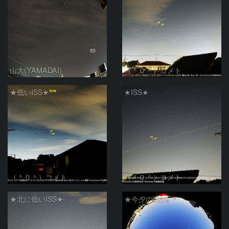
山大(YAMADAI)
（＾０＾）コメト
★低いISS★
★ISS★
（＾０＾）コメト
（＾０＾）コメト
★北に低いISS★
★今夕のISS★