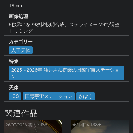
15mm
画像処理
6秒露出を29枚比較明合成。ステライメージ9で調整,
トリミング
カテゴリー
人工天体
特集
2025～2026年 油井さん搭乗の国際宇宙ステーショ
ン
天体
ISS
国際宇宙ステーション
きぼう
関連作品
26/07/2026 雲間のISS
★2回目のISS★