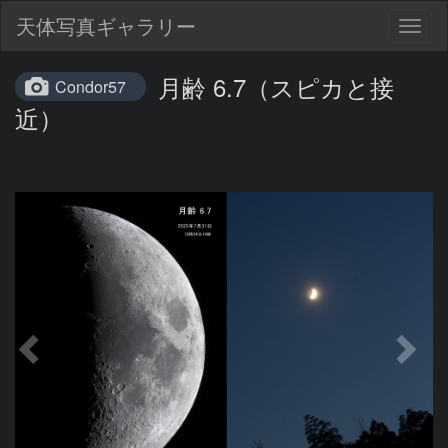
天体写真ギャラリー
Togg
navig
月齢 6.7（スピカと接
Condor57
近）