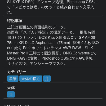
SILKYPIX DS9にてシャープ処理。Photoshop CS5に
て「スピカと接近」のカットと組み合わせ＆文字入
れ。
特記事項
上記は画面左の月面撮影のデータ。

画面右 「スピカと接近」の撮影データ。　撮影時間 
19:33:50 キヤノン EOS Kiss X6i タムロン SP AF 28-
75mm XR Di LD Aspherical　(75mm)   露出 0.3 秒 ISO 
800 絞り F3.2 ホワイトバランス AWB RAW　SLIK 
Master Pro II 三脚にて固定撮影。DNG Converterにて
DNG RAW に変換。Photoshop CS5にてRAW現像。
リサイズ後、アンシャープマスク。
カテゴリー
星景
天体の接近
月
天体
月