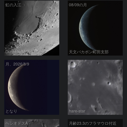
虹の入江
08/09の月
DunkelerMond
天文バカボン町田支部
月、2026/8/9
マルト
となり
hare-star
ヘシオドスA
月齢23.3のフラマウロ付近