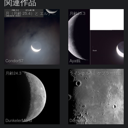
関連作品
月（月齢 25.4）と エルナト（おうし座β星）
月齢25.3
Condor57
Aya鶴
月齢24.3
ラインホルト、ケプラー付近
DunkelerMond
DunkelerMond