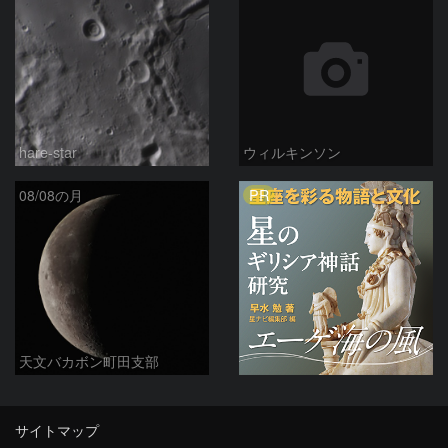
hare-star
ウィルキンソン
PR
08/08の月
天文バカボン町田支部
サイトマップ