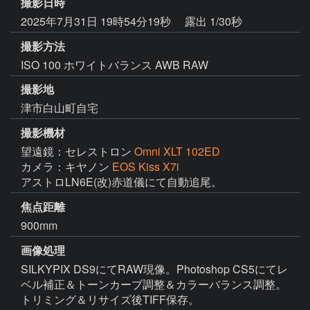
撮影日時
2025年7月31日 19時54分19秒
露出 1/30秒
撮影方法
ISO 100 ホワイトバランス AWB RAW
撮影地
津市白山町自宅
撮影機材
望遠鏡：セレストロン
Omni XLT 102ED
カメラ：キヤノン
EOS Kiss X7i
アストロLN6E(改)赤道儀にて自動追尾。
焦点距離
900mm
画像処理
SILKYPIX DS9にてRAW現像。Photoshop CS5にてレ
ベル補正＆トーンカーブ調整＆カラーバランス調整。
トリミング＆リサイズ後TIFF保存。
