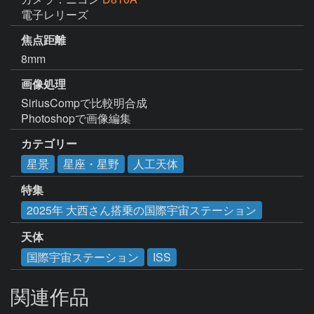
電子レリーズ
焦点距離
8mm
画像処理
SiriusCompで比較明合成

Photoshopで画像編集
カテゴリー
星景
星座・星野
人工天体
特集
2025年 大西さん搭乗の国際宇宙ステーション
天体
国際宇宙ステーション
ISS
関連作品