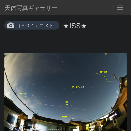
天体写真ギャラリー
Togg
navig
★ISS★
（＾０＾）コメト