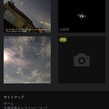
（＾０＾）コメト
山田昇
PR
★雲中のISS★
（＾０＾）コメト
サイトマップ
ホーム
天体写真ギャラリーについて