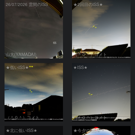
26/07/2026 雲間のISS
★2回目のISS★
山大(YAMADAI)
（＾０＾）コメト
★低いISS★
★ISS★
（＾０＾）コメト
（＾０＾）コメト
★北に低いISS★
★今夕のISS★