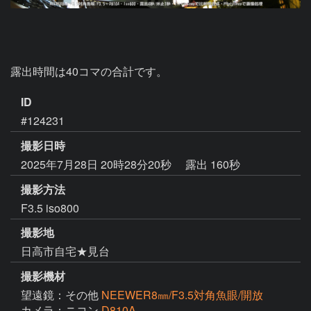
露出時間は40コマの合計です。
ID
#124231
撮影日時
2025年7月28日 20時28分20秒
露出 160秒
撮影方法
F3.5 iso800
撮影地
日高市自宅★見台
撮影機材
望遠鏡：その他
NEEWER8㎜/F3.5対角魚眼/開放
カメラ：ニコン
D810A