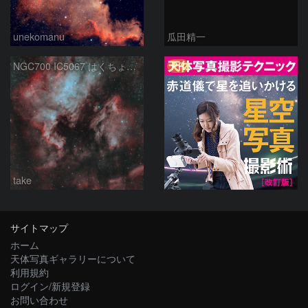
unekomanu
瓜田精一
PR
NGC700 IC5067 はくちょう座
take
サイトマップ
ホーム
天体写真ギャラリーについて
利用規約
ログイン/新規登録
お問い合わせ