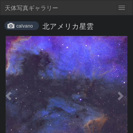
天体写真ギャラリー
Togg
navig
北アメリカ星雲
calvano