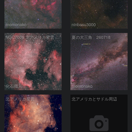
momonako
ninbasu3000
NGC7000 北アメリカ星雲 IC5067~5070 ペリカン星雲 はくちょう座
夏の大三角 260718
化石職人
momonako
北アメリカ星雲
北アメリカとサドル周辺