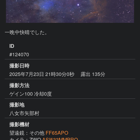
一晩中快晴でした。
ID
#124070
撮影日時
2025年7月23日 21時30分0秒
露出 135分
撮影方法
ゲイン100 冷却0度
撮影地
八女市矢部村
撮影機材
望遠鏡：その他
FF65APO
カメラ：ZWO
ASI533MMPRO