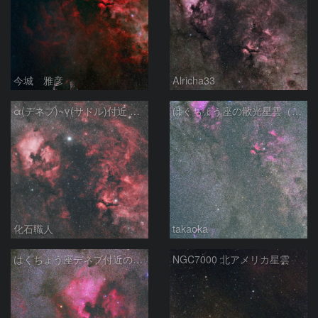
今城 雅彦
Alricha33
α(デネブ)~γ(サドル)付近 NGC7000 北アメリカ星雲 IC5067~5070 ペリカン星雲 はくちょう座
はくちょう座の散光星雲（１００ｍｍ）
化石職人
takaoka
はくちょう座デネブ付近の空域 260720
NGC7000 北アメリカ星雲