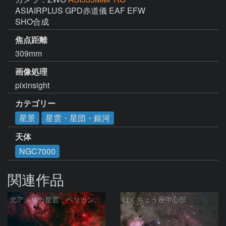
ASIAIRPLUS GPD赤道儀 EAF EFW

SHO合成
焦点距離
309mm
画像処理
pixinsight
カテゴリー
星景
星雲・星団・銀河
天体
NGC7000
関連作品
北アメリカ星雲，ペリカン星雲，サドル付近，クレセント星雲，網状星雲・・・etc
はくちょう座中心部