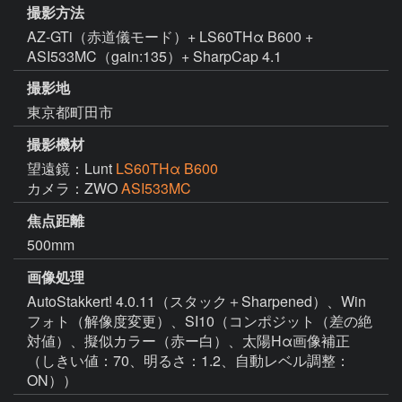
撮影方法
AZ-GTi（赤道儀モード）+ LS60THα B600 +
ASI533MC（gain:135）+ SharpCap 4.1
撮影地
東京都町田市
撮影機材
望遠鏡：Lunt
LS60THα B600
カメラ：ZWO
ASI533MC
焦点距離
500mm
画像処理
AutoStakkert! 4.0.11（スタック＋Sharpened）、Win 
フォト（解像度変更）、SI10（コンポジット（差の絶
対値）、擬似カラー（赤ー白）、太陽Hα画像補正
（しきい値：70、明るさ：1.2、自動レベル調整：
ON））