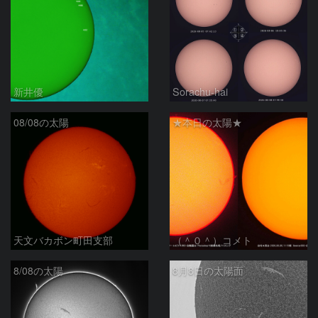
新井優
Sorachu-hai
08/08の太陽
★本日の太陽★
天文バカボン町田支部
（＾０＾）コメト
8/08の太陽
8月8日の太陽面