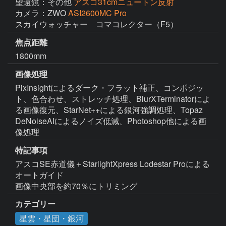
望遠鏡：その他
アスコ31cmニュートン反射
カメラ：ZWO
ASI2600MC Pro
スカイウォッチャー　コマコレクター（F5）
焦点距離
1800mm
画像処理
PixInsightによるダーク・フラット補正、コンポジッ
ト、色合わせ、ストレッチ処理、BlurXTerminatorによ
る画像復元、StarNet++による銀河強調処理、Topaz 
DeNoiseAIによるノイズ低減、Photoshop他による画
像処理
特記事項
アスコSE赤道儀＋StarlightXpress Lodestar Proによる
オートガイド

画像中央部を約70％にトリミング
カテゴリー
星雲・星団・銀河