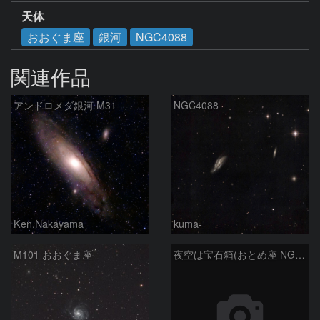
天体
おおぐま座
銀河
NGC4088
関連作品
アンドロメダ銀河 M31
NGC4088
Ken.Nakayama
kuma-
M101 おおぐま座
夜空は宝石箱(おとめ座 NGC5566) Seestar50