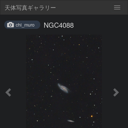
天体写真ギャラリー
Togg
navig
NGC4088
chi_muro