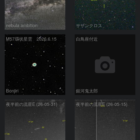
nebula ambition
サザンクロス
M57環状星雲 2026.6.15
白鳥座付近
Bonjiri
銀河鬼太郎
夜半前の流星E (26-05-31)
夜半前の流星E (26-05-15)