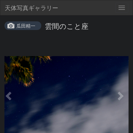
天体写真ギャラリー
Togg
navig
雲間のこと座
瓜田精一