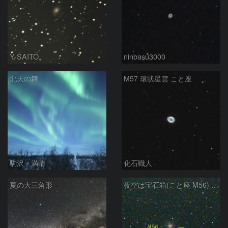
Y-SAITO
ninbasu3000
北天の舞
M57 環状星雲 こと座
駒沢 満晴
化石職人
夏の大三角形
夜空は宝石箱(こと座 M56) Seestar50