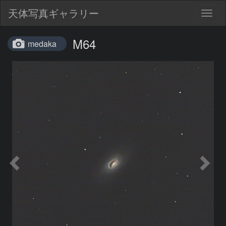
天体写真ギャラリー
Togg
navig
M64
medaka