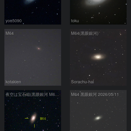
you5090
toku
M64
M64(黒眼銀河)
kotakien
Sorachu-hai
夜空は宝石箱(黒眼銀河 M64) Seestar50
M64 黒眼銀河 2026/05/11