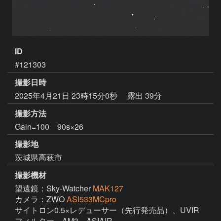
ID
#121303
撮影日時
2025年4月21日 23時15分0秒
露出 39分
撮影方法
Gain=100 90s×26
撮影地
茨城県高萩市
撮影機材
望遠鏡：Sky-Watcher
MAK127
カメラ：ZWO
ASI533MCpro
サイトロン0.5×レデューサー（先行発売品）、UVIR
フィルター、AM3、ASIAIR