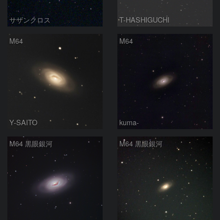
サザンクロス
T-HASHIGUCHI
M64
M64
Y-SAITO
kuma-
M64 黒眼銀河
M64 黒眼銀河