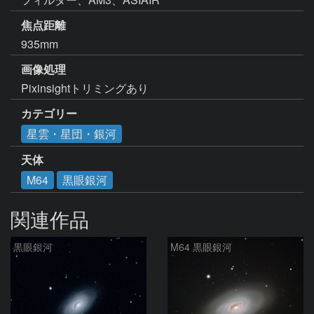
焦点距離
935mm
画像処理
Pixinsightトリミングあり
カテゴリー
星雲・星団・銀河
天体
M64
黒眼銀河
関連作品
黒眼銀河
M64 黒眼銀河