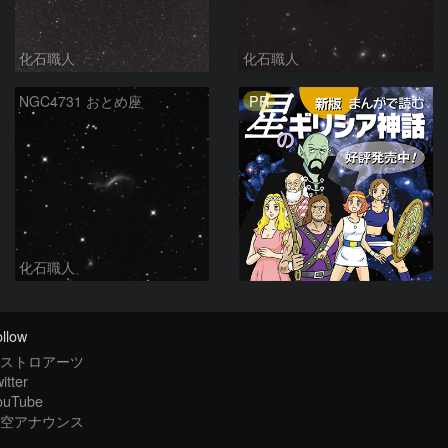
化石職人
化石職人
PR
NGC4731 おとめ座
化石職人
llow
ストロアーツ
itter
ouTube
空アナウンス