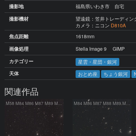
撮影地
福島県いわき市 自宅
撮影機材
望遠鏡：笠井トレーディン
カメラ：ニコン
D810A
焦点距離
1618mm
画像処理
Stella Image 9     GIMP
カテゴリー
星雲・星団・銀河
天体
おとめ座
ちょう銀河
関連作品
M58 M84 M86 M87 M89 M90 マルカリアンの銀河鎖 おとめ座 かみのけ座
M84 M86 M87 M88 M89 M90 M91 マルカリアンの銀河鎖 おとめ座 かみのけ座