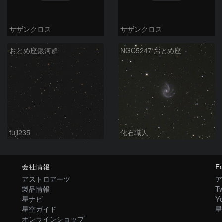
サザンクロス
サザンクロス
おとめ座銀河群
NGC5247 おとめ座
fuji235
化石職人
会社情報
Fo
アストロアーツ
ア
製品情報
Tw
星ナビ
Y
星空ガイド
星
オンラインショップ