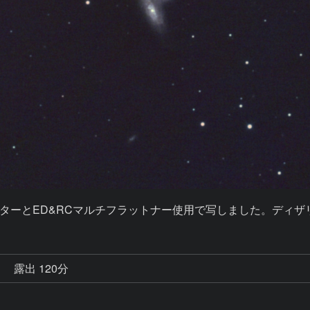
ーとED&RCマルチフラットナー使用で写しました。ディザリ
秒
露出 120分