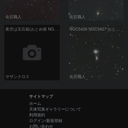
化石職人
化石職人
夜空は宝石箱(おとめ座 NGC5746) Seestar50
NGC5426 NGC5427 おとめ座
サザンクロス
化石職人
サイトマップ
ホーム
天体写真ギャラリーについて
利用規約
ログイン/新規登録
お問い合わせ