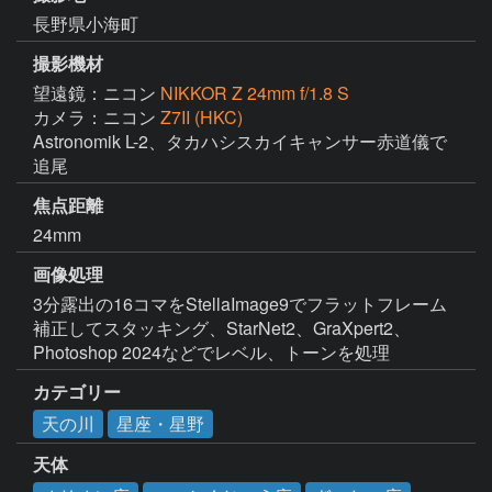
長野県小海町
撮影機材
望遠鏡：ニコン
NIKKOR Z 24mm f/1.8 S
カメラ：ニコン
Z7II (HKC)
Astronomik L-2、タカハシスカイキャンサー赤道儀で
追尾
焦点距離
24mm
画像処理
3分露出の16コマをStellaImage9でフラットフレーム
補正してスタッキング、StarNet2、GraXpert2、
Photoshop 2024などでレベル、トーンを処理
カテゴリー
天の川
星座・星野
天体