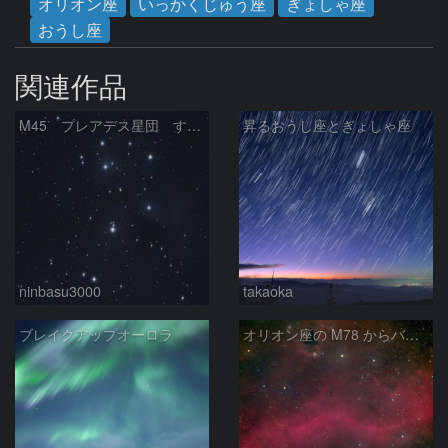
オリオン座
いっかくじゅう座
ぎょしゃ座
おうし座
関連作品
M45 プレアデス星団 すばる
昇るおうし座とぎょしゃ座
ninbasu3000
takaoka
ブレイクアップオーロラ
オリオン座の M78 からバーナードループをまたいで LDN1622あたり