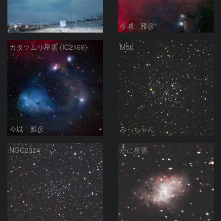
駒沢 満晴
今城 雅彦
カタツムリ星雲 (IC2169)
M50
今城 雅彦
みっちゃん
NGC2324
かに星雲