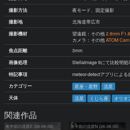
撮影方法
夜モード、固定撮影
撮影地
北海道帯広市
撮影機材
望遠鏡：その他
2.8mm F1.
カメラ：その他
ATOM Cam
焦点距離
3mm
画像処理
StellaImage 9にて比較明
特記事項
meteor-detectアプリに
カテゴリー
星座・星野
流星
天体
流星
くじら座
オリオ
関連作品
夜半前の流星E (26-08-05)
夜半前の流星N (26-08-05)