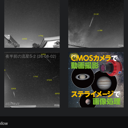
alphavir
alphavir
PR
夜半前の流星S-2 (26-08-02)
alphavir
llow