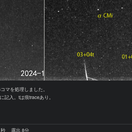
間の6コマを処理しました。

。tは痕traceあり。

1秒
露出 8分