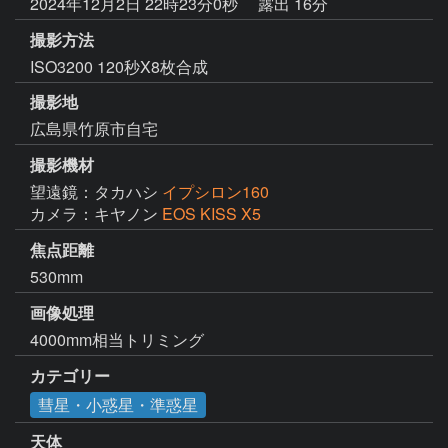
2024年12月2日 22時23分0秒
露出 16分
撮影方法
ISO3200 120秒X8枚合成
撮影地
広島県竹原市自宅
撮影機材
望遠鏡：タカハシ
イプシロン160
カメラ：キヤノン
EOS KISS X5
焦点距離
530mm
画像処理
4000mm相当トリミング
カテゴリー
彗星・小惑星・準惑星
天体