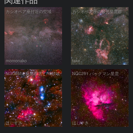
カシオペア座付近の空域 260720
カシオペア座の散光星雲群
momonako
take
NGC6914 反射星雲とHⅡ領域
NGC281 パックマン星雲
ほしすき
ほしすき