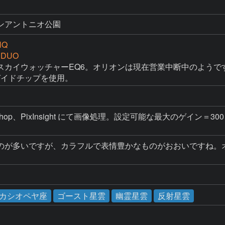
ンアントニオ公園
HQ
 DUO
カイウォッチャーEQ6。オリオンは現在営業中断中のようです)。
のガイドチップを使用。
Shop、PixInsight にて画像処理。設定可能な最大のゲイン
のが多いですが、カラフルで表情豊かなものがおおいですね。
カシオペヤ座
ゴースト星雲
幽霊星雲
反射星雲