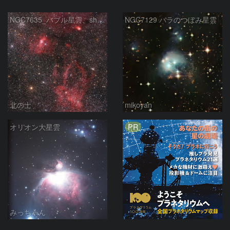
NGC7635_バブル星雲、sh2-157_くわがた星雲
NGC7129 バラのつぼみ星雲
北の士
mikoyan
PR
オリオン大星雲
みっちゃん