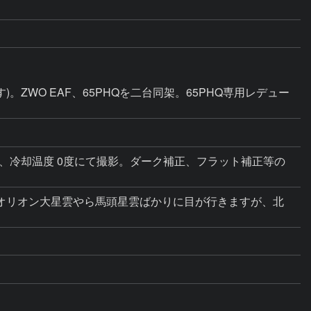
ZWO EAF、65PHQを二台同架。65PHQ専用レデュー
＝300、冷却温度 0度にて撮影。ダーク補正、フラット補正等の
オリオン大星雲やら馬頭星雲ばかりに目が行きますが、北