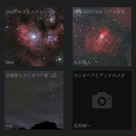
Ced214 クエスチョンマーク星雲の“心臓部”
M52 NGC7635 バブル星雲 Sh2-159 カシオペア座
take
化石職人
北極星とカシオペア座（忍び寄る秋）
カシオペアとアンドロメダ
ｍ2
瓜田精一