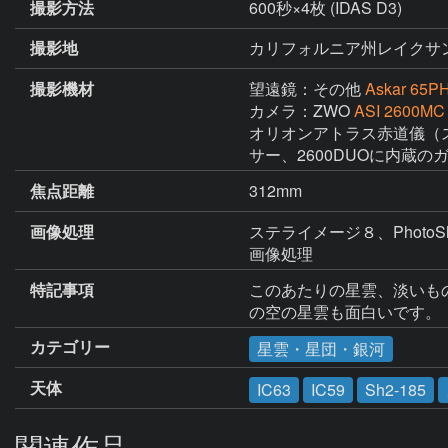
撮影方法
600秒×4枚 (IDAS D3)
撮影地
カリフォルニア州レイクサ
撮影機材
望遠鏡：その他
Askar 65P
カメラ：ZWO
ASI 2600MC
オリオンアトラス赤道儀（ス
サー、2600DUOに内蔵
焦点距離
312mm
画像処理
ステライメージ８、Photo
画像処理
特記事項
このあたりの星雲、淡いも
の空の星雲も面白いです。
カテゴリー
星雲・星団・銀河
天体
IC63
IC59
Sh2-185
関連作品