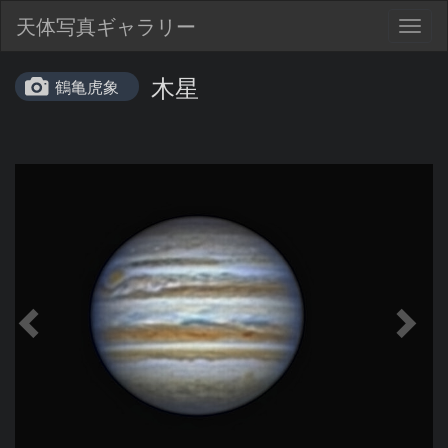
天体写真ギャラリー
Togg
navig
木星
鶴亀虎象