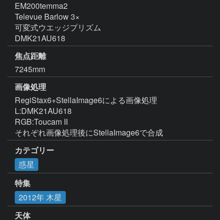
EM200temma2

Televue Barlow 3×

可変式ウエッジプリズム

DMK21AU618
焦点距離
7245mm
画像処理
RegiStax6+StellaImage6による画像処理

L:DMK21AU618

RGB:Toucam II

それぞれ画像処理後にStellaImage6で合成
カテゴリー
惑星
特集
2012年 木星
天体