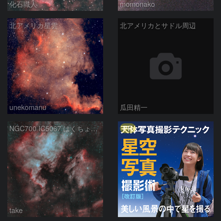
化石職人
momonako
北アメリカ星雲
北アメリカとサドル周辺
unekomanu
瓜田精一
PR
NGC700 IC5067 はくちょう座
take