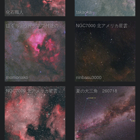
化石職人
takaoka
はくちょう座デネブ付近の空域 260720
NGC7000 北アメリカ星雲
momonako
ninbasu3000
NGC7000 北アメリカ星雲 IC5067~5070 ペリカン星雲 はくちょう座
夏の大三角 260718