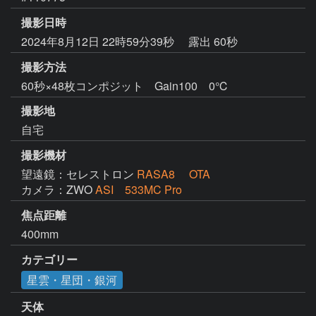
撮影日時
2024年8月12日 22時59分39秒
露出 60秒
撮影方法
60秒×48枚コンポジット Gain100 0℃
撮影地
自宅
撮影機材
望遠鏡：セレストロン
RASA8 OTA
カメラ：ZWO
ASI 533MC Pro
焦点距離
400mm
カテゴリー
星雲・星団・銀河
天体