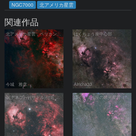
NGC7000
北アメリカ星雲
関連作品
北アメリカ星雲，ペリカン星雲，サドル付近，クレセント星雲，網状星雲・・・etc
はくちょう座中心部
今城 雅彦
Alricha33
α(デネブ)~γ(サドル)付近 NGC7000 北アメリカ星雲 IC5067~5070 ペリカン星雲 はくちょう座
はくちょう座の散光星雲（１００ｍｍ）