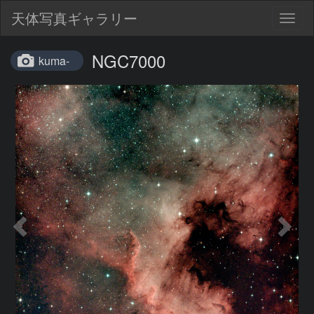
天体写真ギャラリー
Togg
navig
NGC7000
kuma-