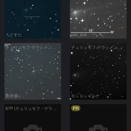
ろどすた
yas_arai
チュリュモフ-ゲラシメンコ彗星( 67P)：2022/03/06
チュリュモフ‐ゲラシメンコ彗星
新井優
モンドシャルナ
PR
67P (チュリュモフ・ゲラシメンコ彗星)