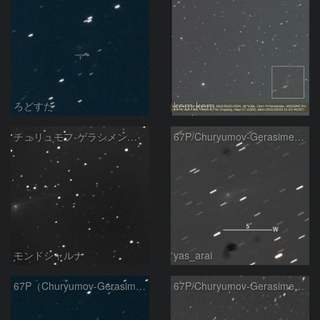
ろどすた
kem.kem
チュリュモフ‐ゲラシメンコ彗星
67P/Churyumov-Gerasimenko彗星
モンドシャルナ
yas_arai
67P（Churyumov-Gerasimenko）
67P/Churyumov-Gerasimenko彗星