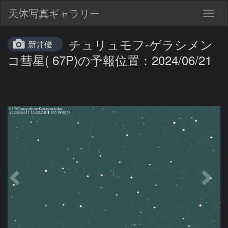
天体写真ギャラリー
Togg
navig
チュリュモフ-ゲラシメン
新井優
コ彗星( 67P)の予報位置：2024/06/21