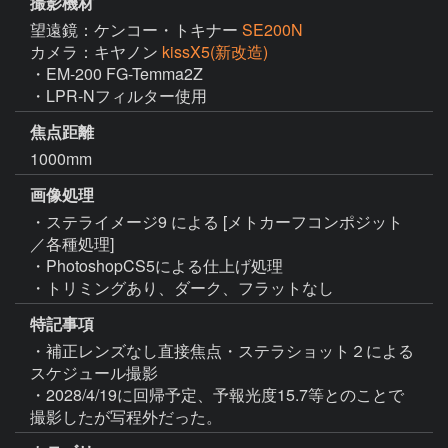
撮影機材
望遠鏡：ケンコー・トキナー
SE200N
カメラ：キヤノン
kissX5(新改造)
・EM-200 FG-Temma2Z

・LPR-Nフィルター使用
焦点距離
1000mm
画像処理
・ステライメージ9 による [メトカーフコンポジット
／各種処理]

・PhotoshopCS5による仕上げ処理

・トリミングあり、ダーク、フラットなし
特記事項
・補正レンズなし直接焦点・ステラショット２による
スケジュール撮影

・2028/4/19に回帰予定、予報光度15.7等とのことで
撮影したが写程外だった。