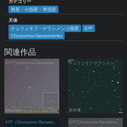
カテゴリー
彗星・小惑星・準惑星
天体
チュリュモフ・ゲラシメンコ彗星
67P
Churyumov-Gerasimenko
関連作品
67P/Churyumov-Gerasimenko
チュリュモフ-ゲラシメンコ彗星( 67P)：2022/05/03
kem.kem
新井優
67P（Churyumov-Gerasimenko）
67P/Churyumov-Gerasimenko