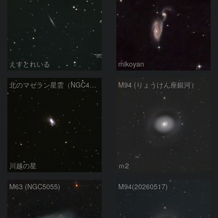
えすとれいる
mikoyan
北のマゼラン星雲（NGC4440)
M94 (りょうけん座銀河）
川越の星
ｍ2
M63 (NGC5055)
M94(20260517)