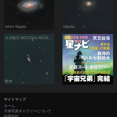
Ichiro Itagaki
Handa
PR
さぎ銀河 NGC5394 NGC5395
龍神
サイトマップ
ホーム
天体写真ギャラリーについて
利用規約