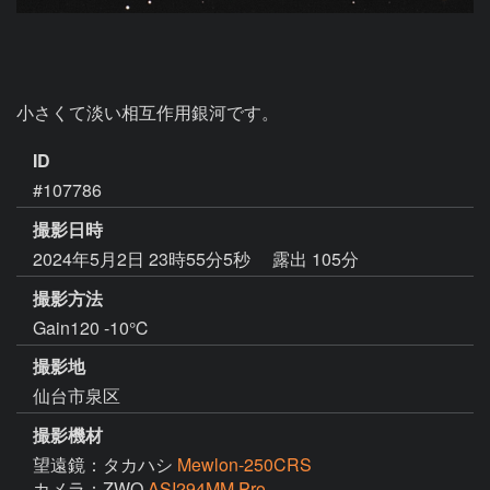
小さくて淡い相互作用銀河です。
ID
#107786
撮影日時
2024年5月2日 23時55分5秒
露出 105分
撮影方法
Gain120 -10℃
撮影地
仙台市泉区
撮影機材
望遠鏡：タカハシ
Mewlon-250CRS
カメラ：ZWO
ASI294MM Pro