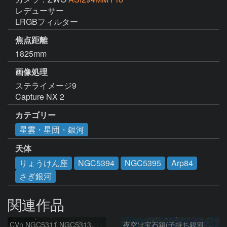
レデューサー

LRGBフィルター
焦点距離
1825mm
画像処理
ステライメージ9

Capture NX 2
カテゴリー
星雲・星団・銀河
天体
りょうけん座
NGC5394
NGC5395
Arp84
さぎ銀河
関連作品
CVn NGC5311 NGC5313付近
夜空は宝石箱(子持ち銀河 M51) Seestar50