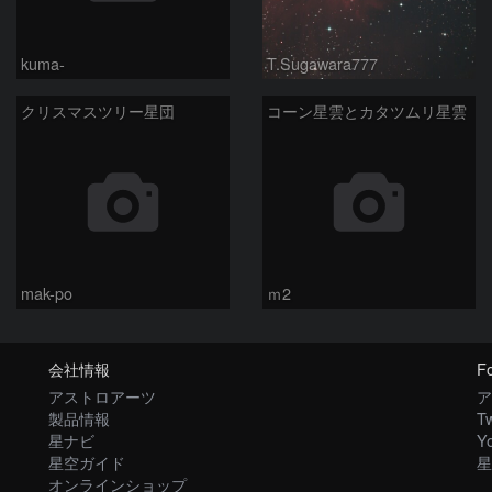
kuma-
T.Sugawara777
クリスマスツリー星団
コーン星雲とカタツムリ星雲
mak-po
ｍ2
会社情報
Fo
アストロアーツ
ア
製品情報
Tw
星ナビ
Y
星空ガイド
星
オンラインショップ