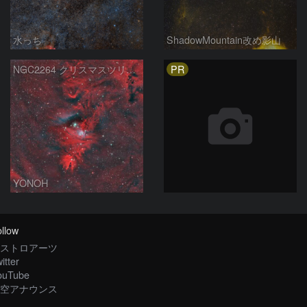
水っち
ShadowMountain改め影山
PR
NGC2264 クリスマスツリー星団コーン星雲
YONOH
llow
ストロアーツ
itter
ouTube
空アナウンス