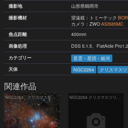
撮影地
山形県鶴岡市
撮影機材
望遠鏡：トミーテック
BOR
カメラ：ZWO
ASI585MC
焦点距離
400mm
画像処理
DSS 5.1.5、FlatAide Pro1.2
カテゴリー
星雲・星団・銀河
天体
NGC2264
クリスマスツ
関連作品
NGC2264 クリスマス星団等
NGC2264 クリスマスツリー星団周辺 2026-4-2