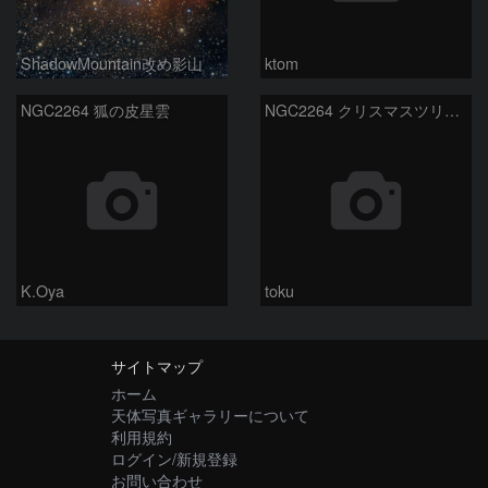
ShadowMountain改め影山
ktom
NGC2264 狐の皮星雲
NGC2264 クリスマスツリー星団
K.Oya
toku
サイトマップ
ホーム
天体写真ギャラリーについて
利用規約
ログイン/新規登録
お問い合わせ