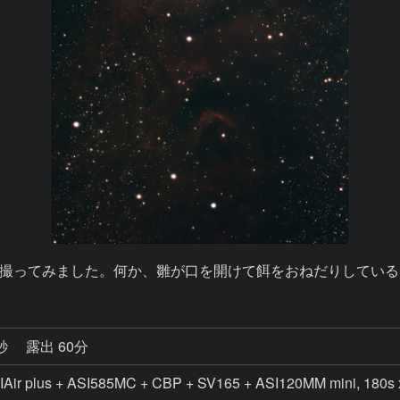
撮ってみました。何か、雛が口を開けて餌をおねだりしている
0秒
露出 60分
Air plus + ASI585MC + CBP + SV165 + ASI120MM mini, 180s 