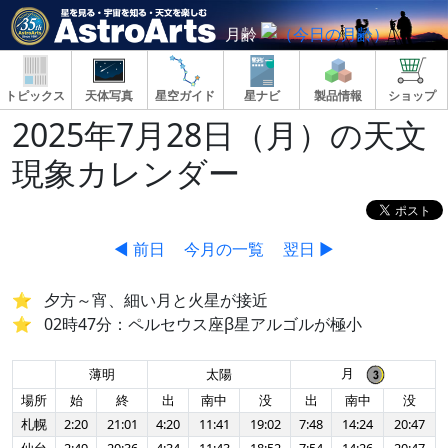
月齢
トピックス
天体写真
星空ガイド
星ナビ
製品情報
ショップ
2025年7月28日（月）の天文
現象カレンダー
◀ 前日
今月の一覧
翌日 ▶
夕方～宵、細い月と火星が接近
02時47分：ペルセウス座β星アルゴルが極小
月
薄明
太陽
場所
始
終
出
南中
没
出
南中
没
札幌
2:20
21:01
4:20
11:41
19:02
7:48
14:24
20:47