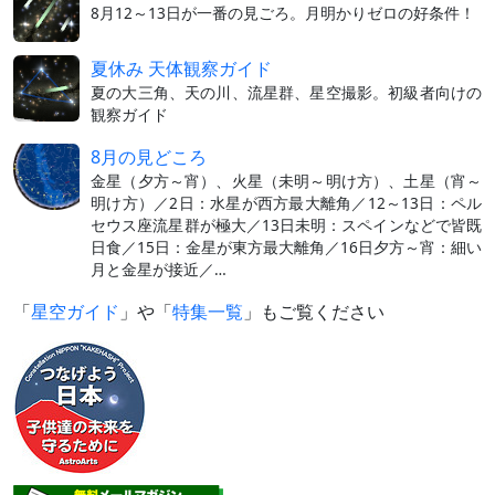
8月12～13日が一番の見ごろ。月明かりゼロの好条件！
夏休み 天体観察ガイド
夏の大三角、天の川、流星群、星空撮影。初級者向けの
観察ガイド
8月の見どころ
金星（夕方～宵）、火星（未明～明け方）、土星（宵～
明け方）／2日：水星が西方最大離角／12～13日：ペル
セウス座流星群が極大／13日未明：スペインなどで皆既
日食／15日：金星が東方最大離角／16日夕方～宵：細い
月と金星が接近／…
「
星空ガイド
」や「
特集一覧
」もご覧ください