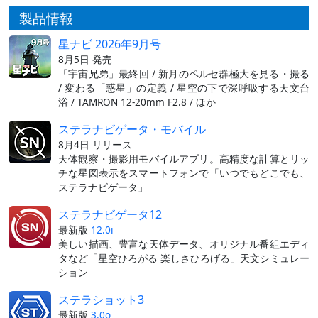
製品情報
星ナビ 2026年9月号
8月5日 発売
「宇宙兄弟」最終回 / 新月のペルセ群極大を見る・撮る
/ 変わる「惑星」の定義 / 星空の下で深呼吸する天文台
浴 / TAMRON 12-20mm F2.8 / ほか
ステラナビゲータ・モバイル
8月4日 リリース
天体観察・撮影用モバイルアプリ。高精度な計算とリッ
チな星図表示をスマートフォンで「いつでもどこでも、
ステラナビゲータ」
ステラナビゲータ12
最新版
12.0i
美しい描画、豊富な天体データ、オリジナル番組エディ
タなど「星空ひろがる 楽しさひろげる」天文シミュレー
ション
ステラショット3
最新版
3.0o