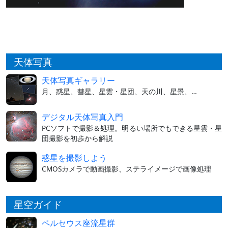
天体写真
天体写真ギャラリー
月、惑星、彗星、星雲・星団、天の川、星景、…
デジタル天体写真入門
PCソフトで撮影＆処理。明るい場所でもできる星雲・星
団撮影を初歩から解説
惑星を撮影しよう
CMOSカメラで動画撮影、ステライメージで画像処理
星空ガイド
ペルセウス座流星群