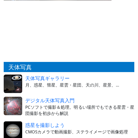
天体写真
天体写真ギャラリー
月、惑星、彗星、星雲・星団、天の川、星景、…
デジタル天体写真入門
PCソフトで撮影＆処理。明るい場所でもできる星雲・星
団撮影を初歩から解説
惑星を撮影しよう
CMOSカメラで動画撮影、ステライメージで画像処理