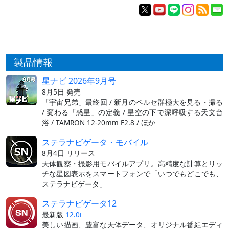
製品情報
星ナビ 2026年9月号
8月5日 発売
「宇宙兄弟」最終回 / 新月のペルセ群極大を見る・撮る
/ 変わる「惑星」の定義 / 星空の下で深呼吸する天文台
浴 / TAMRON 12-20mm F2.8 / ほか
ステラナビゲータ・モバイル
8月4日 リリース
天体観察・撮影用モバイルアプリ。高精度な計算とリッ
チな星図表示をスマートフォンで「いつでもどこでも、
ステラナビゲータ」
ステラナビゲータ12
最新版
12.0i
美しい描画、豊富な天体データ、オリジナル番組エディ