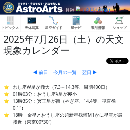
月齢
トピックス
天体写真
星空ガイド
星ナビ
製品情報
ショップ
2025年7月26日（土）の天文
現象カレンダー
◀ 前日
今月の一覧
翌日 ▶
わし座W星が極大（7.3～14.3等、周期490日）
01時03分：おうし座λ星が極小
13時35分：冥王星が衝（やぎ座、14.4等、視直径
0.1″）
18時：金星とおうし座の超新星残骸M1かに星雲が最
接近（東京00°30′）