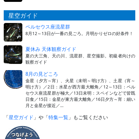
星空ガイド
ペルセウス座流星群
8月12～13日が一番の見ごろ。月明かりゼロの好条件！
夏休み 天体観察ガイド
夏の大三角、天の川、流星群、星空撮影。初級者向けの
観察ガイド
8月の見どころ
金星（夕方～宵）、火星（未明～明け方）、土星（宵～
明け方）／2日：水星が西方最大離角／12～13日：ペル
セウス座流星群が極大／13日未明：スペインなどで皆既
日食／15日：金星が東方最大離角／16日夕方～宵：細い
月と金星が接近／…
「
星空ガイド
」や「
特集一覧
」もご覧ください