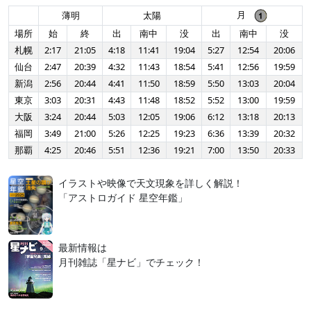
月
薄明
太陽
場所
始
終
出
南中
没
出
南中
没
札幌
2:17
21:05
4:18
11:41
19:04
5:27
12:54
20:06
仙台
2:47
20:39
4:32
11:43
18:54
5:41
12:56
19:59
新潟
2:56
20:44
4:41
11:50
18:59
5:50
13:03
20:04
東京
3:03
20:31
4:43
11:48
18:52
5:52
13:00
19:59
大阪
3:24
20:44
5:03
12:05
19:06
6:12
13:18
20:13
福岡
3:49
21:00
5:26
12:25
19:23
6:36
13:39
20:32
那覇
4:25
20:46
5:51
12:36
19:21
7:00
13:50
20:33
イラストや映像で天文現象を詳しく解説！
「アストロガイド 星空年鑑」
最新情報は
月刊雑誌「星ナビ」でチェック！