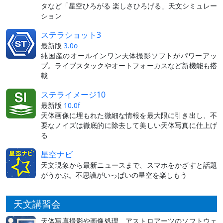
タなど「星空ひろがる 楽しさひろげる」天文シミュレー
ション
ステラショット3
最新版
3.0o
純国産のオールインワン天体撮影ソフトがパワーアッ
プ。ライブスタックやオートフォーカスなど新機能も搭
載
ステライメージ10
最新版
10.0f
天体画像に埋もれた微細な情報を最大限に引き出し、不
要なノイズは徹底的に除去して美しい天体写真に仕上げ
る
星空ナビ
天文現象から最新ニュースまで、スマホをかざすと話題
がうかぶ。不思議がいっぱいの星空を楽しもう
天文講習会
天体写真撮影や画像処理、アストロアーツのソフトウェ