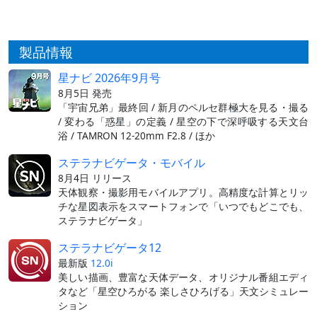
製品情報
星ナビ 2026年9月号
8月5日 発売
「宇宙兄弟」最終回 / 新月のペルセ群極大を見る・撮る
/ 変わる「惑星」の定義 / 星空の下で深呼吸する天文台
浴 / TAMRON 12-20mm F2.8 / ほか
ステラナビゲータ・モバイル
8月4日 リリース
天体観察・撮影用モバイルアプリ。高精度な計算とリッ
チな星図表示をスマートフォンで「いつでもどこでも、
ステラナビゲータ」
ステラナビゲータ12
最新版
12.0i
美しい描画、豊富な天体データ、オリジナル番組エディ
タなど「星空ひろがる 楽しさひろげる」天文シミュレー
ション