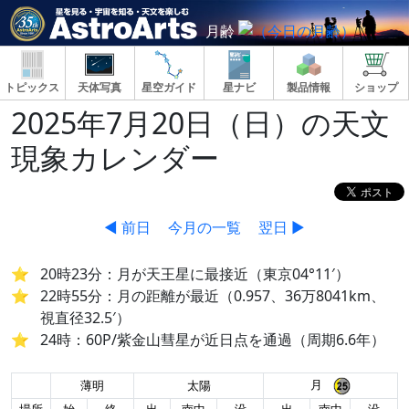
月齢
トピックス
天体写真
星空ガイド
星ナビ
製品情報
ショップ
2025年7月20日（日）の天文
現象カレンダー
◀ 前日
今月の一覧
翌日 ▶
20時23分：月が天王星に最接近（東京04°11′）
22時55分：月の距離が最近（0.957、36万8041km、
視直径32.5′）
24時：60P/紫金山彗星が近日点を通過（周期6.6年）
月
薄明
太陽