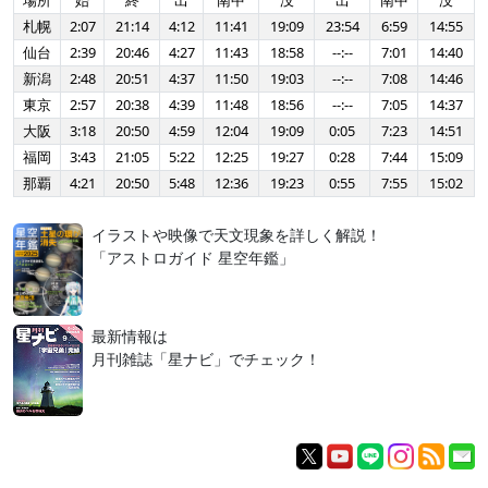
場所
始
終
出
南中
没
出
南中
没
札幌
2:07
21:14
4:12
11:41
19:09
23:54
6:59
14:55
仙台
2:39
20:46
4:27
11:43
18:58
--:--
7:01
14:40
新潟
2:48
20:51
4:37
11:50
19:03
--:--
7:08
14:46
東京
2:57
20:38
4:39
11:48
18:56
--:--
7:05
14:37
大阪
3:18
20:50
4:59
12:04
19:09
0:05
7:23
14:51
福岡
3:43
21:05
5:22
12:25
19:27
0:28
7:44
15:09
那覇
4:21
20:50
5:48
12:36
19:23
0:55
7:55
15:02
イラストや映像で天文現象を詳しく解説！
「アストロガイド 星空年鑑」
最新情報は
月刊雑誌「星ナビ」でチェック！