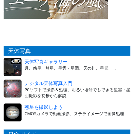
天体写真
天体写真ギャラリー
月、惑星、彗星、星雲・星団、天の川、星景、…
デジタル天体写真入門
PCソフトで撮影＆処理。明るい場所でもできる星雲・星
団撮影を初歩から解説
惑星を撮影しよう
CMOSカメラで動画撮影、ステライメージで画像処理