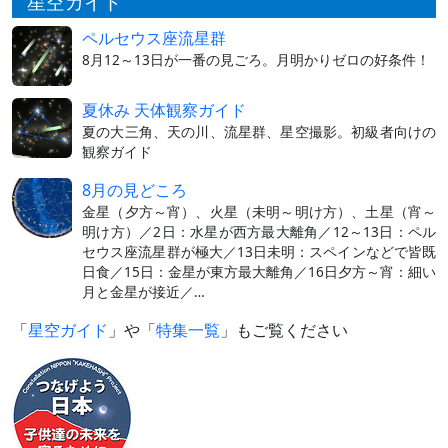
星空ガイド
ペルセウス座流星群
8月12～13日が一番の見ごろ。月明かりゼロの好条件！
夏休み 天体観察ガイド
夏の大三角、天の川、流星群、星空撮影。初級者向けの
観察ガイド
8月の見どころ
金星（夕方～宵）、火星（未明～明け方）、土星（宵～
明け方）／2日：水星が西方最大離角／12～13日：ペル
セウス座流星群が極大／13日未明：スペインなどで皆既
日食／15日：金星が東方最大離角／16日夕方～宵：細い
月と金星が接近／…
「
星空ガイド
」や「
特集一覧
」もご覧ください