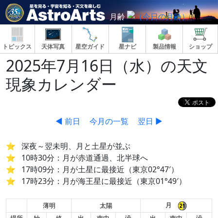
月齢
トピックス
天体写真
星空ガイド
星ナビ
製品情報
ショップ
2025年7月16日（水）の天文
現象カレンダー
◀ 前日
今月の一覧
翌日 ▶
深夜～翌未明、月と土星が並ぶ
10時30分：月が赤道通過、北半球へ
17時09分：月が土星に最接近（東京02°47′）
17時23分：月が海王星に最接近（東京01°49′）
月
薄明
太陽