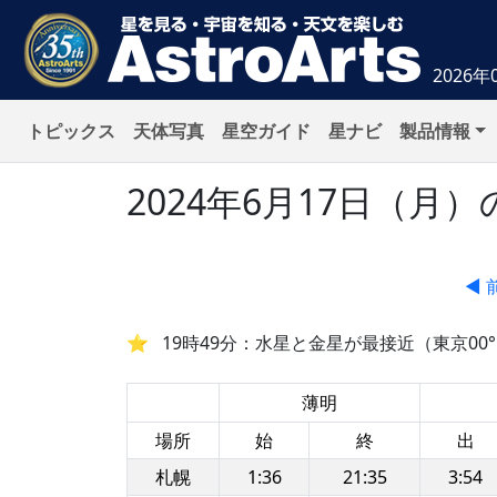
2026年
トピックス
天体写真
星空ガイド
星ナビ
製品情報
2024年6月17日（
◀ 
19時49分：水星と金星が最接近（東京00°5
薄明
場所
始
終
出
札幌
1:36
21:35
3:54