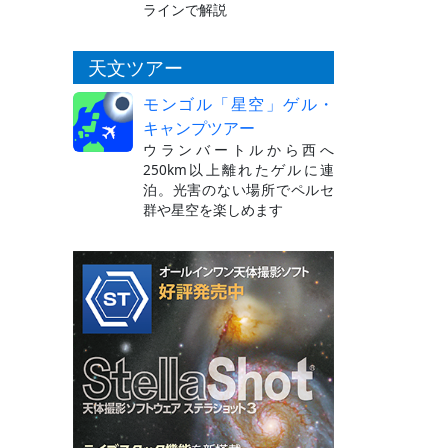
ラインで解説
天文ツアー
モンゴル「星空」ゲル・
キャンプツアー
ウランバートルから西へ
250km以上離れたゲルに連
泊。光害のない場所でペルセ
群や星空を楽しめます