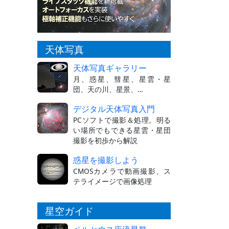
天体写真
天体写真ギャラリー
月、惑星、彗星、星雲・星
団、天の川、星景、…
デジタル天体写真入門
PCソフトで撮影＆処理。明る
い場所でもできる星雲・星団
撮影を初歩から解説
惑星を撮影しよう
CMOSカメラで動画撮影、ス
テライメージで画像処理
星空ガイド