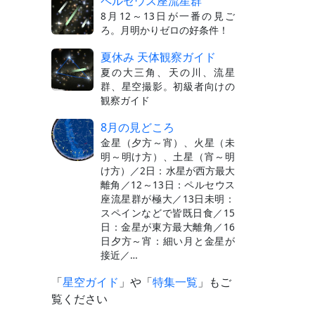
ペルセウス座流星群
8月12～13日が一番の見ご
ろ。月明かりゼロの好条件！
夏休み 天体観察ガイド
夏の大三角、天の川、流星
群、星空撮影。初級者向けの
観察ガイド
8月の見どころ
金星（夕方～宵）、火星（未
明～明け方）、土星（宵～明
け方）／2日：水星が西方最大
離角／12～13日：ペルセウス
座流星群が極大／13日未明：
スペインなどで皆既日食／15
日：金星が東方最大離角／16
日夕方～宵：細い月と金星が
接近／…
「
星空ガイド
」や「
特集一覧
」もご
覧ください